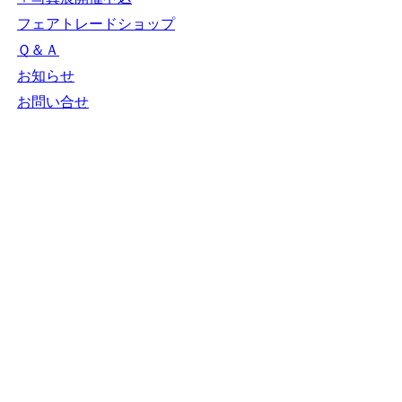
ＮＧＯカレンダー
＋カレンダー新規登録
NGOリンク
＋リンク新規登録
ＮＧＯ写真展
＋写真展開催申込
フェアトレードショップ
Ｑ＆Ａ
お知らせ
お問い合せ
N