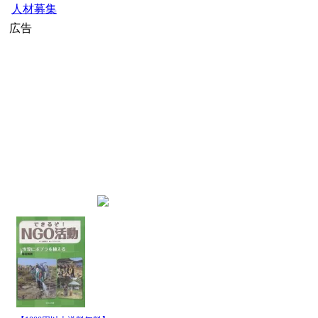
人材募集
広告
home
»
JICAニュース
» JICA
インデックス
JICA国際協力機構のニュ
最新記事一覧
発行日時
パイプ名
JICA国際協力機構
2026-8-8
14:00
ュース