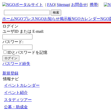
|
FAQ
|
Sitemap
|
お問合せ
|
携帯
|
ホーム
NGOプレス
NGOお知らせ掲示板
NGOカレンダー
NGO
ログイン
ユーザID または E-mail:
パスワード:
IDとパスワードを記
憶
パスワード紛失
新規登録
情報ナビ
イベントカレンダー
イベント紹介
スタディツアー