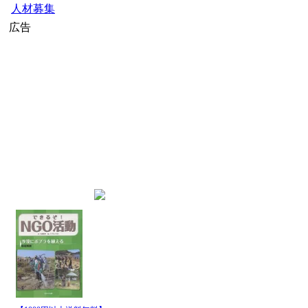
公募・助成金
人材募集
広告
home
»
JICAニュース
» JICAニュー
インデックス
JICA国際協力機構のニュース
最新記事一覧
発行日
パイプ名
時