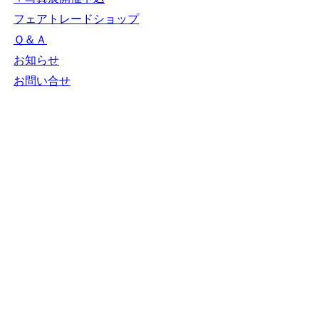
ＮＧＯカレンダー
＋カレンダー新規登
録
NGOリンク
＋リンク新規登録
ＮＧＯ写真展
＋写真展開催申込
フェアトレードショ
ップ
Ｑ＆Ａ
お知らせ
お問い合せ
N