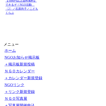
JICA国際協力機構の
【実
2026-8-5
17:23
ニュース
組み - 
JICA国際協力機構の
JI
2026-8-5
16:13
ニュース
ダーが
JICA国際協力機構の
アフ
2026-8-5
12:01
ニュース
jica.g
JICA国際協力機構の
【国
2026-8-4
9:17
ニュース
隊経験を
【1000円以上送料無料】
できるぞ！NGO活動
JICA国際協力機構の
2026-8-3
ジャイ
〔2〕／石原尚子／こども
12:02
ニュース
くらぶ
メニュー
ホーム
NGOお知らせ掲示板
＋掲示板新規投稿