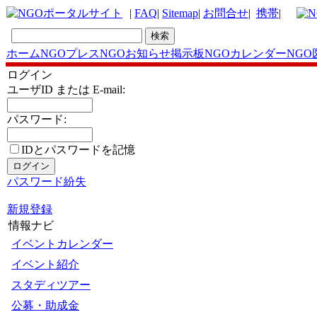
|
FAQ
|
Sitemap
|
お問合せ
|
携帯
|
ホーム
NGOプレス
NGOお知らせ掲示板
NGOカレンダー
NGO
ログイン
ユーザID または E-mail:
パスワード:
IDとパスワードを記
憶
パスワード紛失
新規登録
情報ナビ
イベントカレンダー
イベント紹介
スタディツアー