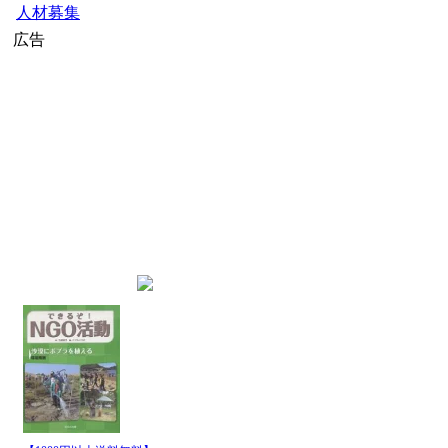
公募・助成金
人材募集
広告
home
»
JICAニュース
» JICAニュー
インデックス
JICA国際協力機構のニュース
最新記事一覧
発行日
パイプ名
時