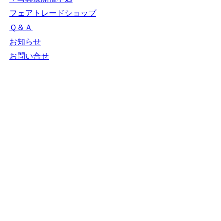
ＮＧＯカレンダー
＋カレンダー新規登
録
NGOリンク
＋リンク新規登録
ＮＧＯ写真展
＋写真展開催申込
フェアトレードショ
ップ
Ｑ＆Ａ
お知らせ
お問い合せ
N