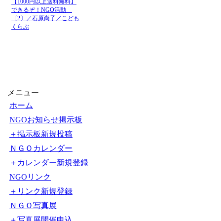
JICA国際協力機構
2026-8-7
JICA債：
18:21
のニュース
JICA国際協力機構
2026-8-7
九州大学
14:10
のニュース
JICA国際協力機構
【脱炭素
2026-8-7
7:19
のニュース
の上水
JICA国際協力機構
農業と
2026-8-7
5:00
のニュース
学 - nnn.
【1000円以上送料無料】
できるぞ！NGO活動
JICA国際協力機構
◆ＪＩ
2026-8-6
〔2〕／石原尚子／こども
5:00
のニュース
館） -
くらぶ
メニュー
ホーム
NGOお知らせ掲示板
＋掲示板新規投稿