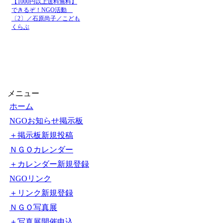
【1000円以上送料無料】
できるぞ！NGO活動
〔2〕／石原尚子／こども
くらぶ
メニュー
ホーム
NGOお知らせ掲示板
＋掲示板新規投稿
ＮＧＯカレンダー
＋カレンダー新規登録
NGOリンク
＋リンク新規登録
ＮＧＯ写真展
＋写真展開催申込