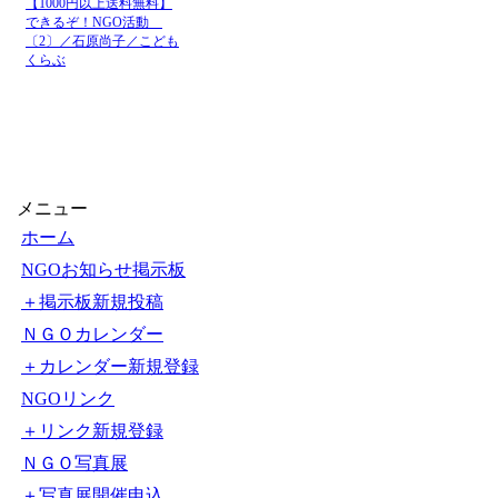
【1000円以上送料無料】
できるぞ！NGO活動
〔2〕／石原尚子／こども
くらぶ
メニュー
ホーム
NGOお知らせ掲示板
＋掲示板新規投稿
ＮＧＯカレンダー
＋カレンダー新規登録
NGOリンク
＋リンク新規登録
ＮＧＯ写真展
＋写真展開催申込