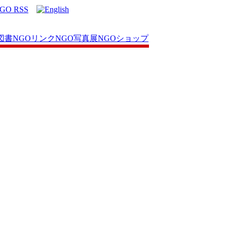
図書
NGOリンク
NGO写真展
NGOショップ