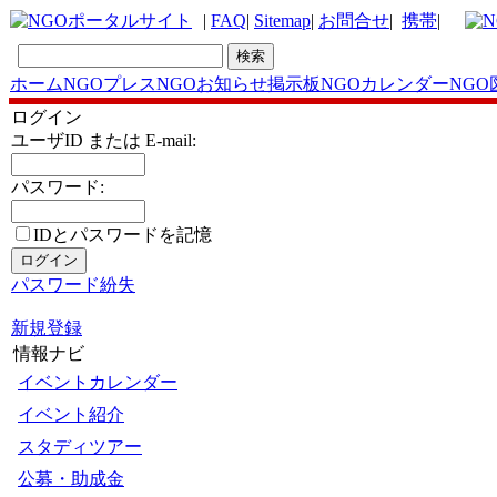
|
FAQ
|
Sitemap
|
お問合せ
|
携帯
|
ホーム
NGOプレス
NGOお知らせ掲示板
NGOカレンダー
NGO
ログイン
ユーザID または E-mail:
パスワード:
IDとパスワードを記憶
パスワード紛失
新規登録
情報ナビ
イベントカレンダー
イベント紹介
スタディツアー
公募・助成金