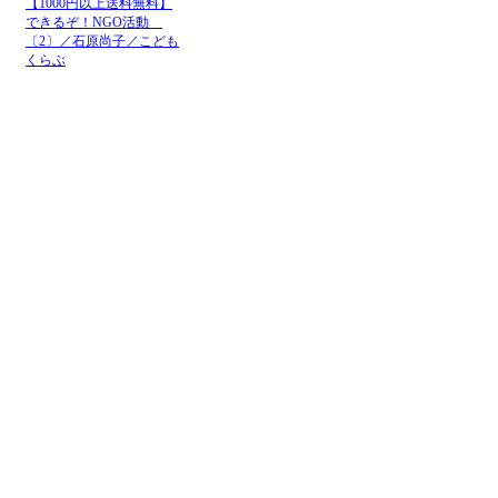
【1000円以上送料無料】
できるぞ！NGO活動
〔2〕／石原尚子／こども
くらぶ
メニュー
ホーム
NGOお知らせ掲示板
＋掲示板新規投稿
ＮＧＯカレンダー
＋カレンダー新規登録
NGOリンク
＋リンク新規登録
ＮＧＯ写真展
＋写真展開催申込