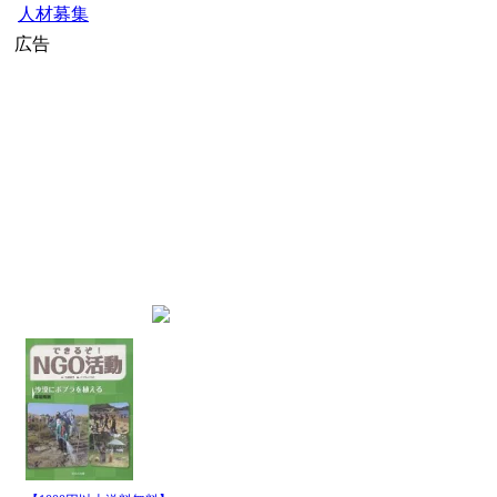
人材募集
広告
home
»
JICAニュース
» JICA
インデックス
JICA国際協力機構のニュ
最新記事一覧
発行日時
パイプ名
JICA国際協力機構
2026-8-8
14:00
ュース