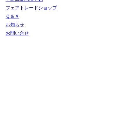
ＮＧＯカレンダー
＋カレンダー新規登録
NGOリンク
＋リンク新規登録
ＮＧＯ写真展
＋写真展開催申込
フェアトレードショップ
Ｑ＆Ａ
お知らせ
お問い合せ
N