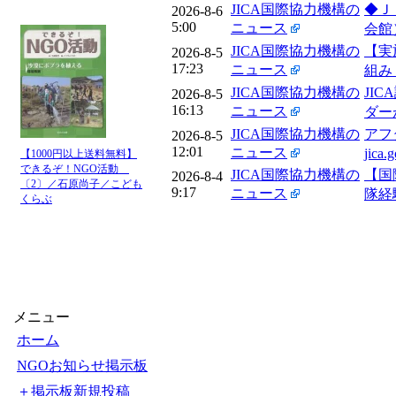
JICA国際協力機構の
◆Ｊ
2026-8-6
5:00
ニュース
会館
JICA国際協力機構の
【実
2026-8-5
17:23
ニュース
組み - 
JICA国際協力機構の
JI
2026-8-5
16:13
ニュース
ダーが
JICA国際協力機構の
アフ
2026-8-5
12:01
ニュース
jica.g
【1000円以上送料無料】
できるぞ！NGO活動
JICA国際協力機構の
【国
2026-8-4
〔2〕／石原尚子／こども
9:17
ニュース
隊経験を
くらぶ
メニュー
ホーム
NGOお知らせ掲示板
＋掲示板新規投稿