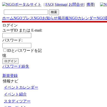
|
FAQ
|
Sitemap
|
お問合せ
|
携帯
|
ホーム
NGOプレス
NGOお知らせ掲示板
NGOカレンダー
NGO
ログイン
ユーザID または E-mail:
パスワード:
IDとパスワードを記
憶
パスワード紛失
新規登録
情報ナビ
イベントカレンダー
イベント紹介
スタディツアー