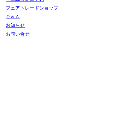
ＮＧＯカレンダー
＋カレンダー新規登
録
NGOリンク
＋リンク新規登録
ＮＧＯ写真展
＋写真展開催申込
フェアトレードショ
ップ
Ｑ＆Ａ
お知らせ
お問い合せ
N