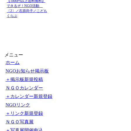
JICA国際協力機構
2026-8-7
JICA債：
18:21
のニュース
JICA国際協力機構
2026-8-7
九州大学
14:10
のニュース
JICA国際協力機構
【脱炭素
2026-8-7
7:19
のニュース
の上水
JICA国際協力機構
農業と
2026-8-7
5:00
のニュース
学 - nnn.
【1000円以上送料無料】
できるぞ！NGO活動
JICA国際協力機構
【JIC
2026-8-6
〔2〕／石原尚子／こども
9:48
のニュース
内での取り組
くらぶ
メニュー
ホーム
NGOお知らせ掲示板
＋掲示板新規投稿