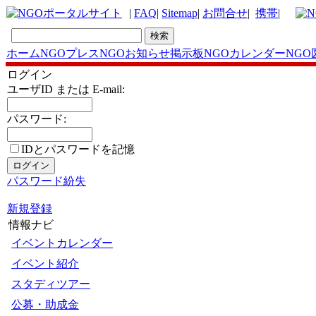
|
FAQ
|
Sitemap
|
お問合せ
|
携帯
|
ホーム
NGOプレス
NGOお知らせ掲示板
NGOカレンダー
NGO
ログイン
ユーザID または E-mail:
パスワード:
IDとパスワードを記
憶
パスワード紛失
新規登録
情報ナビ
イベントカレンダー
イベント紹介
スタディツアー