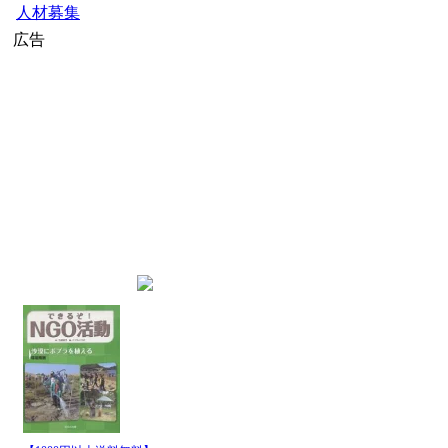
公募・助成金
人材募集
広告
home
»
JICAニュース
» JICAニュー
インデックス
JICA国際協力機構のニュース
最新記事一覧
発行日
パイプ名
時