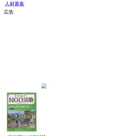
人材募集
広告
home
»
JICAニュース
インデックス
JICA国際協力
最新記事一覧
発行日時
JICA
2026-8-8 14:00
JICA
2026-8-8 14:00
JICA
2026-8-8 5:00