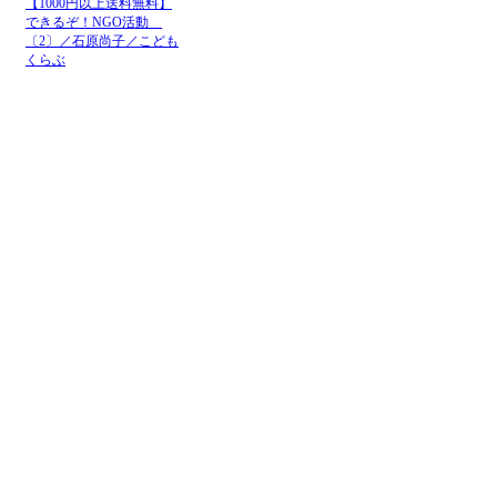
【1000円以上送料無料】
できるぞ！NGO活動
JICA
2026-8-8 0:30
〔2〕／石原尚子／こども
JICA
2026-8-7 18:21
くらぶ
メニュー
ホーム
NGOお知らせ掲示板
＋掲示板新規投稿
ＮＧＯカレンダー
＋カレンダー新規登録
NGOリンク
＋リンク新規登録
ＮＧＯ写真展
＋写真展開催申込