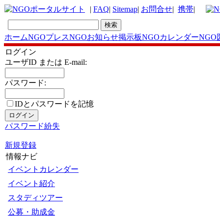
|
FAQ
|
Sitemap
|
お問合せ
|
携帯
|
ホーム
NGOプレス
NGOお知らせ掲示板
NGOカレンダー
NGO
ログイン
ユーザID または E-mail:
パスワード:
IDとパスワードを記憶
パスワード紛失
新規登録
情報ナビ
イベントカレンダー
イベント紹介
スタディツアー
公募・助成金