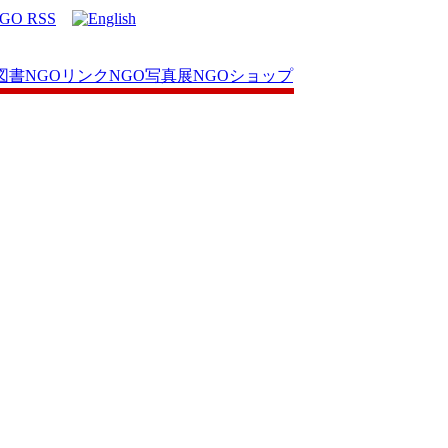
図書
NGOリンク
NGO写真展
NGOショップ