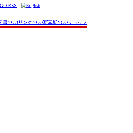
図書
NGOリンク
NGO写真展
NGOショップ