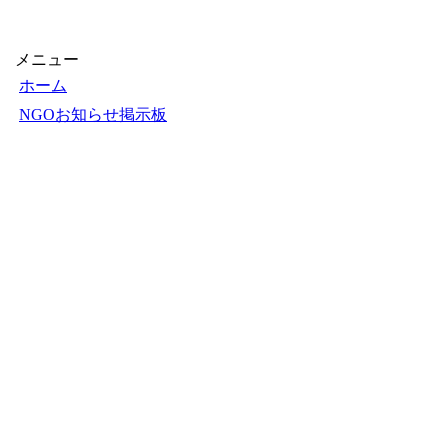
メニュー
ホーム
NGOお知らせ掲示板
＋掲示板新規投稿
ＮＧＯカレンダー
＋カレンダー新規登録
NGOリンク
＋リンク新規登録
ＮＧＯ写真展
＋写真展開催申込
フェアトレードショップ
Ｑ＆Ａ
お知らせ
お問い合せ