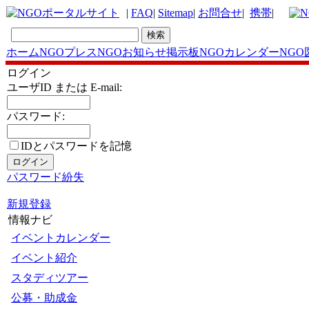
|
FAQ
|
Sitemap
|
お問合せ
|
携帯
|
ホーム
NGOプレス
NGOお知らせ掲示板
NGOカレンダー
NGO
ログイン
ユーザID または E-mail:
パスワード:
IDとパスワードを記憶
パスワード紛失
新規登録
情報ナビ
イベントカレンダー
イベント紹介
スタディツアー
公募・助成金