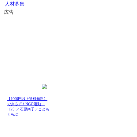
人材募集
広告
【1000円以上送料無料】
できるぞ！NGO活動
〔2〕／石原尚子／こども
くらぶ