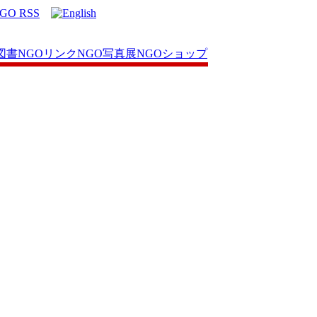
図書
NGOリンク
NGO写真展
NGOショップ