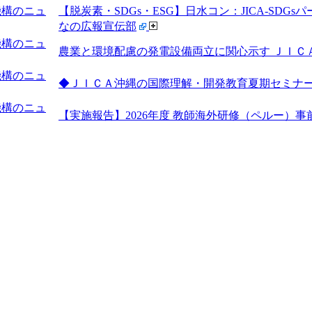
機構のニュ
【脱炭素・SDGs・ESG】日水コン：JICA-SD
なの広報宣伝部
機構のニュ
農業と環境配慮の発電設備両立に関心示す ＪＩＣＡ研修員
機構のニュ
◆ＪＩＣＡ沖縄の国際理解・開発教育夏期セミナー
機構のニュ
【実施報告】2026年度 教師海外研修（ペルー）事前研修 