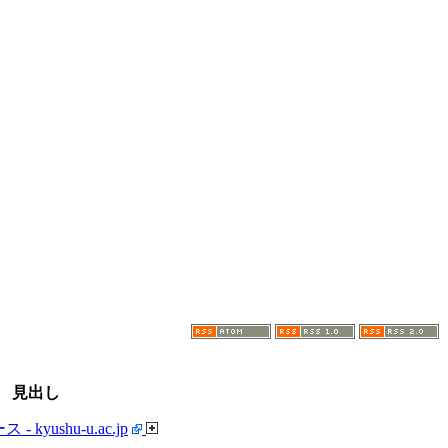
見出し
ushu-u.ac.jp