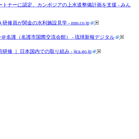
Gsパートナーに認定、カンボジアの上水道整備計画を支援 - みん
が関金の水利施設見学 - nnn.co.jp
＠名護（名護市国際交流会館） - 琉球新報デジタル
｜ 日本国内での取り組み - jica.go.jp