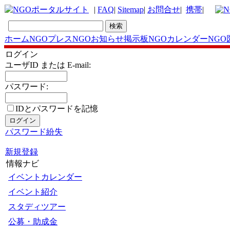
|
FAQ
|
Sitemap
|
お問合せ
|
携帯
|
ホーム
NGOプレス
NGOお知らせ掲示板
NGOカレンダー
NGO
ログイン
ユーザID または E-mail:
パスワード:
IDとパスワードを記憶
パスワード紛失
新規登録
情報ナビ
イベントカレンダー
イベント紹介
スタディツアー
公募・助成金