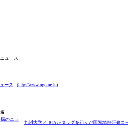
CAニュース
ニュース
(
http://www.ngo.ne.jp
)
名
機構のニュ
九州大学とJICAがタッグを組んだ国際地熱研修コース - ky