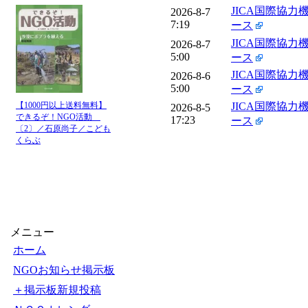
JICA国際協力
2026-8-7
7:19
ース
JICA国際協力
2026-8-7
5:00
ース
JICA国際協力
2026-8-6
5:00
ース
JICA国際協力
【1000円以上送料無料】
2026-8-5
できるぞ！NGO活動
17:23
ース
〔2〕／石原尚子／こども
くらぶ
メニュー
ホーム
NGOお知らせ掲示板
＋掲示板新規投稿