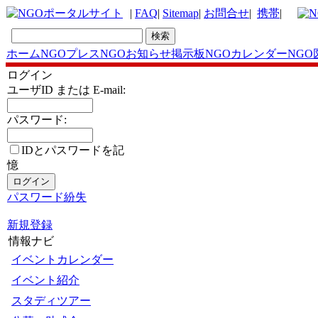
|
FAQ
|
Sitemap
|
お問合せ
|
携帯
|
ホーム
NGOプレス
NGOお知らせ掲示板
NGOカレンダー
NGO
ログイン
ユーザID または E-mail:
パスワード:
IDとパスワードを記
憶
パスワード紛失
新規登録
情報ナビ
イベントカレンダー
イベント紹介
スタディツアー