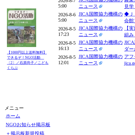
2026-8-7
5:00
ニュース
見学 -
JICA国際協力機構の
◆Ｊ
2026-8-6
5:00
ニュース
会館
JICA国際協力機構の
【実
2026-8-5
17:23
ニュース
組み - 
JICA国際協力機構の
JI
2026-8-5
16:13
ニュース
ダーが
【1000円以上送料無料】
JICA国際協力機構の
アフ
2026-8-5
できるぞ！NGO活動
12:01
ニュース
jica.g
〔2〕／石原尚子／こども
くらぶ
メニュー
ホーム
NGOお知らせ掲示板
＋掲示板新規投稿